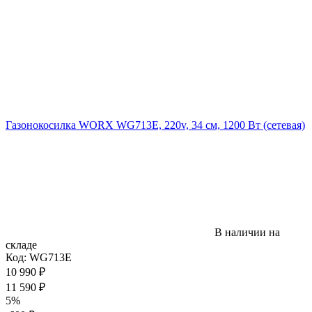
Газонокосилка WORX WG713E, 220v, 34 см, 1200 Вт (сетевая)
В наличии на
складе
Код:
WG713E
10 990
₽
11 590
₽
5%