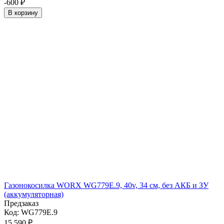
-600
₽
В корзину
Газонокосилка WORX WG779E.9, 40v, 34 см, без АКБ и ЗУ
(аккумуляторная)
Предзаказ
Код:
WG779E.9
15 590
₽