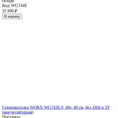
складе
Код:
WG744E
35 990
₽
В корзину
Газонокосилка WORX WG743E.9, 40v, 40 см, без АКБ и ЗУ
(аккумуляторная)
Предзаказ