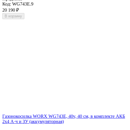
Код:
WG743E.9
20 190
₽
В корзину
Газонокосилка WORX WG743E, 40v, 40 см, в комплекте АКБ
2х4 А·ч и ЗУ (аккумуляторная)