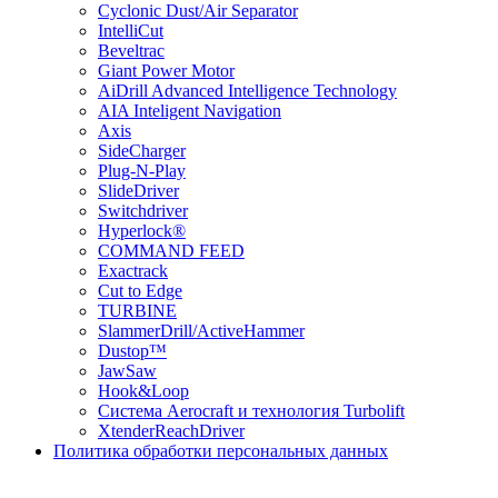
Cyclonic Dust/Air Separator
IntelliCut
Beveltrac
Giant Power Motor
AiDrill Advanced Intelligence Technology
AIA Inteligent Navigation
Axis
SideCharger
Plug-N-Play
SlideDriver
Switchdriver
Hyperlock®
COMMAND FEED
Exactrack
Cut to Edge
TURBINE
SlammerDrill/ActiveHammer
Dustop™
JawSaw
Hook&Loop
Cистема Aerocraft и технология Turbolift
XtenderReachDriver
Политика обработки персональных данных