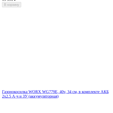
В корзину
Газонокосилка WORX WG779E, 40v, 34 см, в комплекте АКБ
2х2.5 А·ч и ЗУ (аккумуляторная)