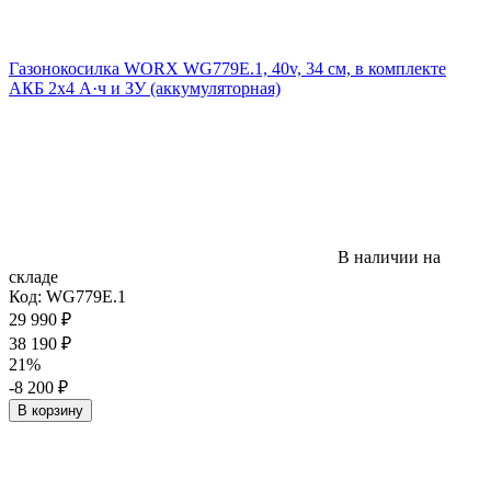
Газонокосилка WORX WG779E.1, 40v, 34 см, в комплекте
АКБ 2х4 А·ч и ЗУ (аккумуляторная)
В наличии на
складе
Код:
WG779E.1
29 990
₽
38 190
₽
21%
-8 200
₽
В корзину