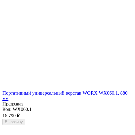
Портативный универсальный верстак WORX WX060.1, 880
мм
Предзаказ
Код:
WX060.1
16 790
₽
В корзину