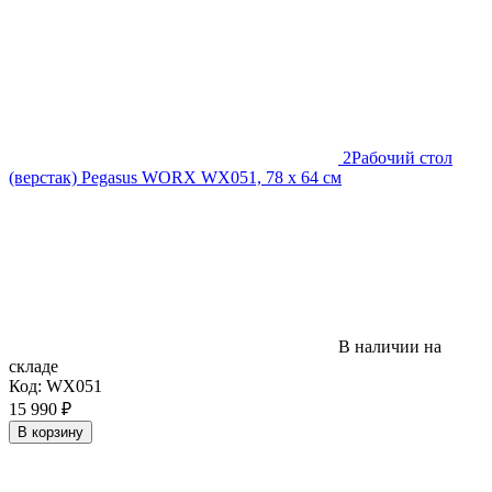
2
Рабочий стол
(верстак) Pegasus WORX WX051, 78 x 64 см
В наличии на
складе
Код:
WX051
15 990
₽
В корзину