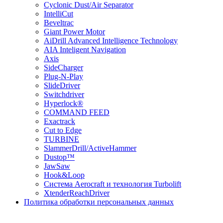
Cyclonic Dust/Air Separator
IntelliCut
Beveltrac
Giant Power Motor
AiDrill Advanced Intelligence Technology
AIA Inteligent Navigation
Axis
SideCharger
Plug-N-Play
SlideDriver
Switchdriver
Hyperlock®
COMMAND FEED
Exactrack
Cut to Edge
TURBINE
SlammerDrill/ActiveHammer
Dustop™
JawSaw
Hook&Loop
Cистема Aerocraft и технология Turbolift
XtenderReachDriver
Политика обработки персональных данных