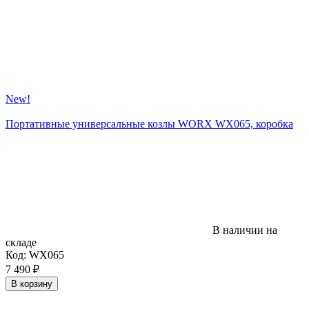
New!
Портативные универсальные козлы WORX WX065, коробка
В наличии на
складе
Код:
WX065
7 490
₽
В корзину