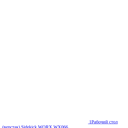
1
Рабочий стол
(верстак) Sidekick WORX WX066