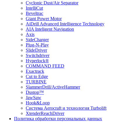
Cyclonic Dust/Air Separator
IntelliCut
Beveltrac
Giant Power Motor
AiDrill Advanced Intelligence Technology
AIA Inteligent Navigation
Axis
SideCharger
Plug-N-Play
SlideDriver
Switchdriver
Hyperlock®
COMMAND FEED
Exactrack
Cut to Edge
TURBINE
SlammerDrill/ActiveHammer
Dustop™
JawSaw
Hook&Loop
Cистема Aerocraft и технология Turbolift
XtenderReachDriver
Политика обработки персональных данных