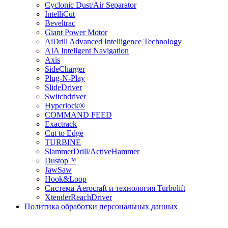
Cyclonic Dust/Air Separator
IntelliCut
Beveltrac
Giant Power Motor
AiDrill Advanced Intelligence Technology
AIA Inteligent Navigation
Axis
SideCharger
Plug-N-Play
SlideDriver
Switchdriver
Hyperlock®
COMMAND FEED
Exactrack
Cut to Edge
TURBINE
SlammerDrill/ActiveHammer
Dustop™
JawSaw
Hook&Loop
Cистема Aerocraft и технология Turbolift
XtenderReachDriver
Политика обработки персональных данных