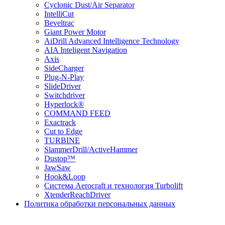
Cyclonic Dust/Air Separator
IntelliCut
Beveltrac
Giant Power Motor
AiDrill Advanced Intelligence Technology
AIA Inteligent Navigation
Axis
SideCharger
Plug-N-Play
SlideDriver
Switchdriver
Hyperlock®
COMMAND FEED
Exactrack
Cut to Edge
TURBINE
SlammerDrill/ActiveHammer
Dustop™
JawSaw
Hook&Loop
Cистема Aerocraft и технология Turbolift
XtenderReachDriver
Политика обработки персональных данных