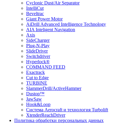
Cyclonic Dust/Air Separator
IntelliCut
Beveltrac
Giant Power Motor
AiDrill Advanced Intelligence Technology
AIA Inteligent Navigation
Axis
SideCharger
Plug-N-Play
SlideDriver
Switchdriver
Hyperlock®
COMMAND FEED
Exactrack
Cut to Edge
TURBINE
SlammerDrill/ActiveHammer
Dustop™
JawSaw
Hook&Loop
Cистема Aerocraft и технология Turbolift
XtenderReachDriver
Политика обработки персональных данных