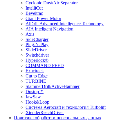
Cyclonic Dust/Air Separator
IntelliCut
Beveltrac
Giant Power Motor
AiDrill Advanced Intelligence Technology
AIA Inteligent Navigation
Axis
SideCharger
Plug-N-Play
SlideDriver
Switchdriver
Hyperlock®
COMMAND FEED
Exactrack
Cut to Edge
TURBINE
SlammerDrill/ActiveHammer
Dustop™
JawSaw
Hook&Loop
Cистема Aerocraft и технология Turbolift
XtenderReachDriver
Политика обработки персональных данных