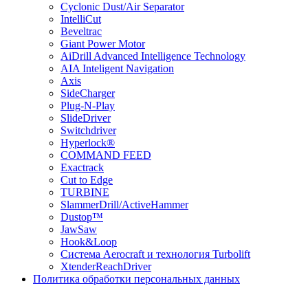
Cyclonic Dust/Air Separator
IntelliCut
Beveltrac
Giant Power Motor
AiDrill Advanced Intelligence Technology
AIA Inteligent Navigation
Axis
SideCharger
Plug-N-Play
SlideDriver
Switchdriver
Hyperlock®
COMMAND FEED
Exactrack
Cut to Edge
TURBINE
SlammerDrill/ActiveHammer
Dustop™
JawSaw
Hook&Loop
Cистема Aerocraft и технология Turbolift
XtenderReachDriver
Политика обработки персональных данных