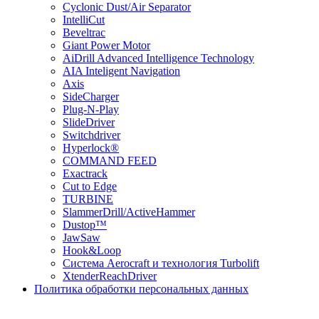
Cyclonic Dust/Air Separator
IntelliCut
Beveltrac
Giant Power Motor
AiDrill Advanced Intelligence Technology
AIA Inteligent Navigation
Axis
SideCharger
Plug-N-Play
SlideDriver
Switchdriver
Hyperlock®
COMMAND FEED
Exactrack
Cut to Edge
TURBINE
SlammerDrill/ActiveHammer
Dustop™
JawSaw
Hook&Loop
Cистема Aerocraft и технология Turbolift
XtenderReachDriver
Политика обработки персональных данных