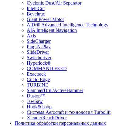
Cyclonic Dust/Air Separator
IntelliCut
Beveltrac
Giant Power Motor
AiDrill Advanced Intelligence Technology
AIA Inteligent Navigation
Axis
SideCharger
Plug-N-Play
SlideDriver
Switchdriver
Hyperlock®
COMMAND FEED
Exactrack
Cut to Edge
TURBINE
SlammerDrill/ActiveHammer
Dustop™
JawSaw
Hook&Loop
Cистема Aerocraft и технология Turbolift
XtenderReachDriver
Политика обработки персональных данных