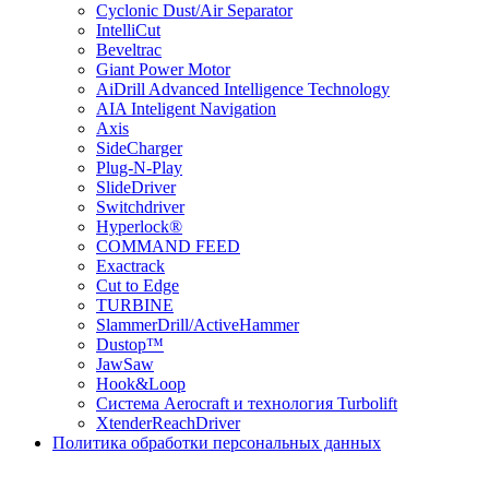
Cyclonic Dust/Air Separator
IntelliCut
Beveltrac
Giant Power Motor
AiDrill Advanced Intelligence Technology
AIA Inteligent Navigation
Axis
SideCharger
Plug-N-Play
SlideDriver
Switchdriver
Hyperlock®
COMMAND FEED
Exactrack
Cut to Edge
TURBINE
SlammerDrill/ActiveHammer
Dustop™
JawSaw
Hook&Loop
Cистема Aerocraft и технология Turbolift
XtenderReachDriver
Политика обработки персональных данных