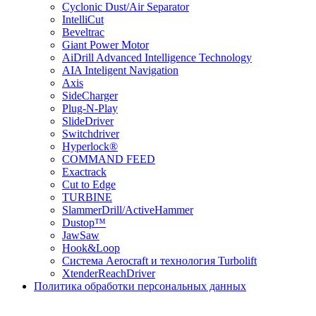
Cyclonic Dust/Air Separator
IntelliCut
Beveltrac
Giant Power Motor
AiDrill Advanced Intelligence Technology
AIA Inteligent Navigation
Axis
SideCharger
Plug-N-Play
SlideDriver
Switchdriver
Hyperlock®
COMMAND FEED
Exactrack
Cut to Edge
TURBINE
SlammerDrill/ActiveHammer
Dustop™
JawSaw
Hook&Loop
Cистема Aerocraft и технология Turbolift
XtenderReachDriver
Политика обработки персональных данных