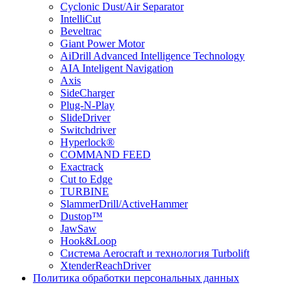
Cyclonic Dust/Air Separator
IntelliCut
Beveltrac
Giant Power Motor
AiDrill Advanced Intelligence Technology
AIA Inteligent Navigation
Axis
SideCharger
Plug-N-Play
SlideDriver
Switchdriver
Hyperlock®
COMMAND FEED
Exactrack
Cut to Edge
TURBINE
SlammerDrill/ActiveHammer
Dustop™
JawSaw
Hook&Loop
Cистема Aerocraft и технология Turbolift
XtenderReachDriver
Политика обработки персональных данных