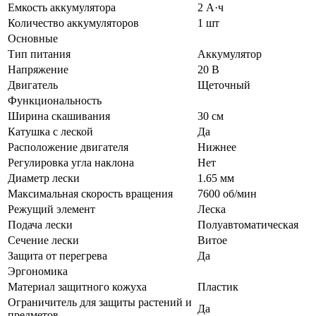
Емкость аккумулятора
2 А·ч
Количество аккумуляторов
1 шт
Основные
Тип питания
Аккумулятор
Напряжение
20 В
Двигатель
Щеточный
Функциональность
Ширина скашивания
30 см
Катушка с леской
Да
Расположение двигателя
Нижнее
Регулировка угла наклона
Нет
Диаметр лески
1.65 мм
Максимальная скорость вращения
7600 об/мин
Режущий элемент
Леска
Подача лески
Полуавтоматическая
Сечение лески
Витое
Защита от перегрева
Да
Эргономика
Материал защитного кожуха
Пластик
Ограничитель для защиты растений и
Да
предметов