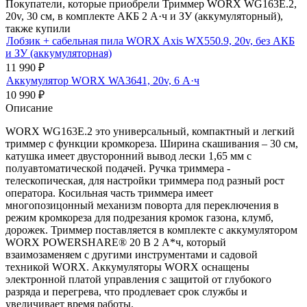
Покупатели, которые приобрели Триммер WORX WG163E.2,
20v, 30 см, в комплекте АКБ 2 А·ч и ЗУ (аккумуляторный),
также купили
Лобзик + сабельная пила WORX Axis WX550.9, 20v, без АКБ
и ЗУ (аккумуляторная)
11 990
₽
Аккумулятор WORX WA3641, 20v, 6 А·ч
10 990
₽
Описание
WORX WG163E.2 это универсальный, компактный и легкий
триммер с функции кромкореза. Ширина скашивания – 30 см,
катушка имеет двусторонний вывод лески 1,65 мм с
полуавтоматической подачей. Ручка триммера -
телескопическая, для настройки триммера под разный рост
оператора. Косильная часть триммера имеет
многопозицонный механизм поворта для переключения в
режим кромкореза для подрезания кромок газона, клумб,
дорожек. Триммер поставляется в комплекте с аккумулятором
WORX POWERSHARE® 20 В 2 А*ч, который
взаимозаменяем с другими инструментами и садовой
техникой WORX. Аккумуляторы WORX оснащены
электронной платой управления с защитой от глубокого
разряда и перегрева, что продлевает срок службы и
увеличивает время работы.