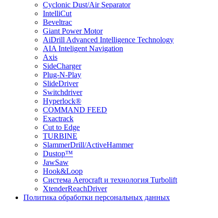
Cyclonic Dust/Air Separator
IntelliCut
Beveltrac
Giant Power Motor
AiDrill Advanced Intelligence Technology
AIA Inteligent Navigation
Axis
SideCharger
Plug-N-Play
SlideDriver
Switchdriver
Hyperlock®
COMMAND FEED
Exactrack
Cut to Edge
TURBINE
SlammerDrill/ActiveHammer
Dustop™
JawSaw
Hook&Loop
Cистема Aerocraft и технология Turbolift
XtenderReachDriver
Политика обработки персональных данных