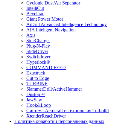
Cyclonic Dust/Air Separator
IntelliCut
Beveltrac
Giant Power Motor
AiDrill Advanced Intelligence Technology
AIA Inteligent Navigation
Axis
SideCharger
Plug-N-Play
SlideDriver
Switchdriver
Hyperlock®
COMMAND FEED
Exactrack
Cut to Edge
TURBINE
SlammerDrill/ActiveHammer
Dustop™
JawSaw
Hook&Loop
Cистема Aerocraft и технология Turbolift
XtenderReachDriver
Политика обработки персональных данных