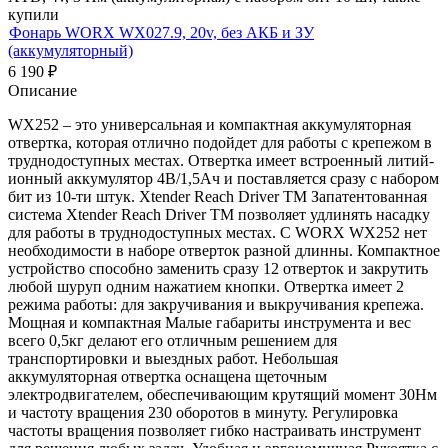
купили
Фонарь WORX WX027.9, 20v, без АКБ и ЗУ
(аккумуляторный)
6 190
₽
Описание
WX252 – это универсальная и компактная аккумуляторная
отвертка, которая отлично подойдет для работы с крепежом в
труднодоступных местах. Отвертка имеет встроенный литий-
ионный аккумулятор 4В/1,5Ач и поставляется сразу с набором
бит из 10-ти штук. Xtender Reach Driver TM Запатентованная
система Xtender Reach Driver TM позволяет удлинять насадку
для работы в труднодоступных местах. С WORX WX252 нет
необходимости в наборе отверток разной длинны. Компактное
устройство способно заменить сразу 12 отверток и закрутить
любой шуруп одним нажатием кнопки. Отвертка имеет 2
режима работы: для закручивания и выкручивания крепежа.
Мощная и компактная Малые габариты инструмента и вес
всего 0,5кг делают его отличным решением для
транспортировки и выездных работ. Небольшая
аккумуляторная отвертка оснащена щеточным
электродвигателем, обеспечивающим крутящий момент 30Нм
и частоту вращения 230 оборотов в минуту. Регулировка
частоты вращения позволяет гибко настраивать инструмент