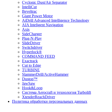
Cyclonic Dust/Air Separator
IntelliCut
Beveltrac
Giant Power Motor
AiDrill Advanced Intelligence Technology
AIA Inteligent Navigation
Axis
SideCharger
Plug-N-Play
SlideDriver
Switchdriver
Hyperlock®
COMMAND FEED
Exactrack
Cut to Edge
TURBINE
SlammerDrill/ActiveHammer
Dustop™
JawSaw
Hook&Loop
Cистема Aerocraft и технология Turbolift
XtenderReachDriver
Политика обработки персональных данных