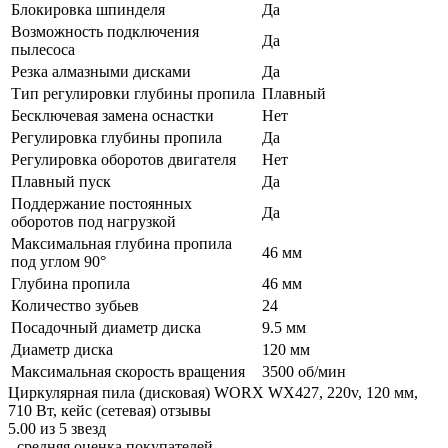
Блокировка шпинделя
Да
Возможность подключения
Да
пылесоса
Резка алмазными дисками
Да
Тип регулировки глубины пропила
Плавный
Бесключевая замена оснастки
Нет
Регулировка глубины пропила
Да
Регулировка оборотов двигателя
Нет
Плавный пуск
Да
Поддержание постоянных
Да
оборотов под нагрузкой
Максимальная глубина пропила
46 мм
под углом 90°
Глубина пропила
46 мм
Количество зубьев
24
Посадочный диаметр диска
9.5 мм
Диаметр диска
120 мм
Максимальная скорость вращения
3500 об/мин
Циркулярная пила (дисковая) WORX WX427, 220v, 120 мм,
710 Вт, кейс (сетевая) отзывы
5.00 из 5 звезд
- средняя оценка покупателей