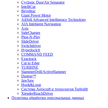
Cyclonic Dust/Air Separator
IntelliCut
Beveltrac
Giant Power Motor
AiDrill Advanced Intelligence Technology
AIA Inteligent Navigation
Axis
SideCharger
Plug-N-Play
SlideDriver
Switchdriver
Hyperlock®
COMMAND FEED
Exactrack
Cut to Edge
TURBINE
SlammerDrill/ActiveHammer
Dustop™
JawSaw
Hook&Loop
Cистема Aerocraft и технология Turbolift
XtenderReachDriver
Политика обработки персональных данных