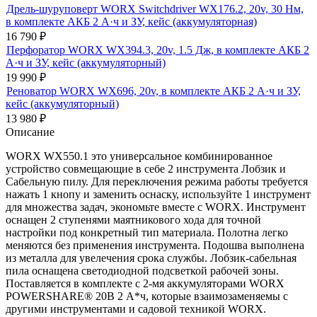
Дрель-шуруповерт WORX Switchdriver WX176.2, 20v, 30 Нм,
в комплекте АКБ 2 А·ч и ЗУ, кейс (аккумуляторная)
16 790
₽
Перфоратор WORX WX394.3, 20v, 1.5 Дж, в комплекте АКБ 2
А·ч и ЗУ, кейс (аккумуляторный)
19 990
₽
Реноватор WORX WX696, 20v, в комплекте АКБ 2 А·ч и ЗУ,
кейс (аккумуляторный)
13 980
₽
Описание
WORX WX550.1 это универсальное комбинированное
устройство совмещающие в себе 2 инструмента Лобзик и
Сабельную пилу. Для переключения режима работы требуется
нажать 1 кнопу и заменить оснаску, используйте 1 инструмент
для множества задач, экономьте вместе с WORX. Инструмент
оснащен 2 ступенями маятникового хода для точной
настройки под конкретный тип материала. Полотна легко
меняются без применения инструмента. Подошва выполнена
из металла для увелечения срока службы. Лобзик-сабельная
пила оснащена светодиодной подсветкой рабочей зоны.
Поставляется в комплекте с 2-мя аккумуляторами WORX
POWERSHARE® 20В 2 А*ч, которые взаимозаменяемы с
другими инструментами и садовой техникой WORX.