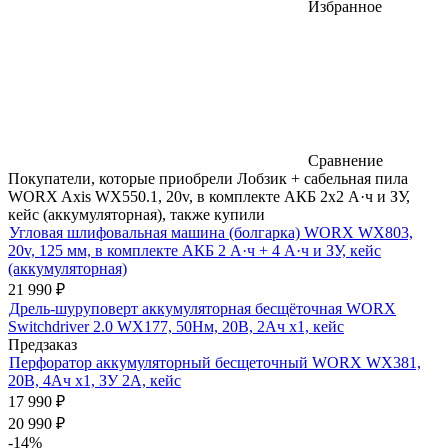
Избранное
Сравнение
Покупатели, которые приобрели Лобзик + сабельная пила
WORX Axis WX550.1, 20v, в комплекте АКБ 2x2 А·ч и ЗУ,
кейс (аккумуляторная), также купили
Угловая шлифовальная машина (болгарка) WORX WX803,
20v, 125 мм, в комплекте АКБ 2 А·ч + 4 А·ч и ЗУ, кейс
(аккумуляторная)
21 990
₽
Дрель-шуруповерт аккумуляторная бесщёточная WORX
Switchdriver 2.0 WX177, 50Нм, 20В, 2Ач x1, кейс
Предзаказ
Перфоратор аккумуляторный бесщеточный WORX WX381,
20В, 4Ач x1, ЗУ 2А, кейс
17 990
₽
20 990
₽
-14%