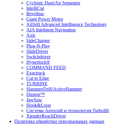
Cyclonic Dust/Air Separator
IntelliCut
Beveltrac
Giant Power Motor
AiDrill Advanced Intelligence Technology
AIA Inteligent Navigation
Axis
SideCharger
Plug-N-Play
SlideDriver
Switchdriver
Hyperlock®
COMMAND FEED
Exactrack
Cut to Edge
TURBINE
SlammerDrill/ActiveHammer
Dustop™
JawSaw
Hook&Loop
Cистема Aerocraft и технология Turbolift
XtenderReachDriver
Политика обработки персональных данных