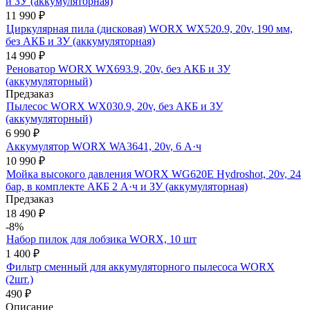
и ЗУ (аккумуляторная)
11 990
₽
Циркулярная пила (дисковая) WORX WX520.9, 20v, 190 мм,
без АКБ и ЗУ (аккумуляторная)
14 990
₽
Реноватор WORX WX693.9, 20v, без АКБ и ЗУ
(аккумуляторный)
Предзаказ
Пылесос WORX WX030.9, 20v, без АКБ и ЗУ
(аккумуляторный)
6 990
₽
Аккумулятор WORX WA3641, 20v, 6 А·ч
10 990
₽
Мойка высокого давления WORX WG620E Hydroshot, 20v, 24
бар, в комплекте АКБ 2 А·ч и ЗУ (аккумуляторная)
Предзаказ
18 490
₽
-8%
Набор пилок для лобзика WORX, 10 шт
1 400
₽
Фильтр сменный для аккумуляторного пылесоса WORX
(2шт.)
490
₽
Описание