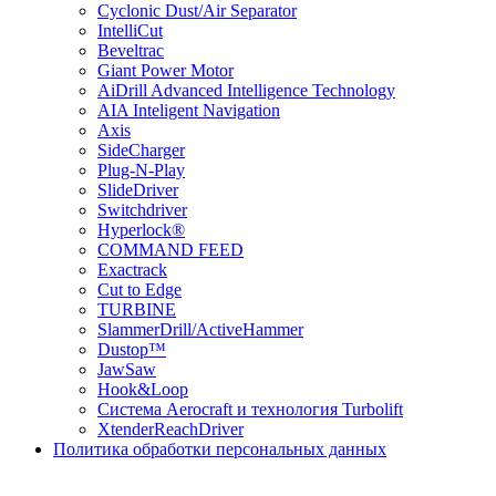
Cyclonic Dust/Air Separator
IntelliCut
Beveltrac
Giant Power Motor
AiDrill Advanced Intelligence Technology
AIA Inteligent Navigation
Axis
SideCharger
Plug-N-Play
SlideDriver
Switchdriver
Hyperlock®
COMMAND FEED
Exactrack
Cut to Edge
TURBINE
SlammerDrill/ActiveHammer
Dustop™
JawSaw
Hook&Loop
Cистема Aerocraft и технология Turbolift
XtenderReachDriver
Политика обработки персональных данных