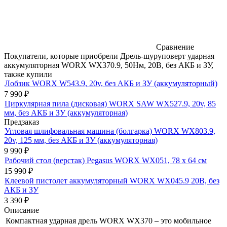
Сравнение
Покупатели, которые приобрели Дрель-шуруповерт ударная
аккумуляторная WORX WX370.9, 50Нм, 20В, без АКБ и ЗУ,
также купили
Лобзик WORX W543.9, 20v, без АКБ и ЗУ (аккумуляторный)
7 990
₽
Циркулярная пила (дисковая) WORX SAW WX527.9, 20v, 85
мм, без АКБ и ЗУ (аккумуляторная)
Предзаказ
Угловая шлифовальная машина (болгарка) WORX WX803.9,
20v, 125 мм, без АКБ и ЗУ (аккумуляторная)
9 990
₽
Рабочий стол (верстак) Pegasus WORX WX051, 78 x 64 см
15 990
₽
Клеевой пистолет аккумуляторный WORX WX045.9 20В, без
АКБ и ЗУ
3 390
₽
Описание
Компактная ударная дрель WORX WX370 – это мобильное