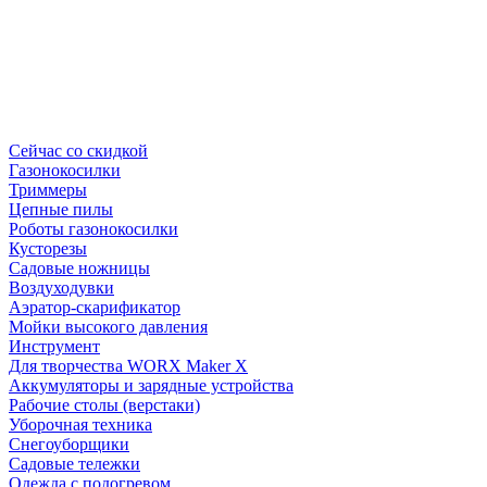
Сейчас со скидкой
Газонокосилки
Триммеры
Цепные пилы
Роботы газонокосилки
Кусторезы
Садовые ножницы
Воздуходувки
Аэратор-скарификатор
Мойки высокого давления
Инструмент
Для творчества WORX Maker X
Аккумуляторы и зарядные устройства
Рабочие столы (верстаки)
Уборочная техника
Снегоуборщики
Садовые тележки
Одежда с подогревом