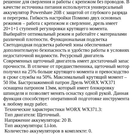
решение для сверления и работы с крепежом без проводов. В
качестве источника питания используется универсальный
аккумулятор Powershare 20В с защитой от глубокого разряда
и перегрева. Гибкость настройки Помимо двух основных
режимов – работа с крепежом и сверление, дрель имеет
20+1+1 ступеней регулировки крутящего момента.
Выбирайте оптимальный режим и работайте с материалами
различной плотности. Функциональная подсветка
Светодиодная подсветка рабочей зоны обеспечивает
дополнительную безопасность и удобство работы в условиях
недостаточной видимости. Ресурсный двигатель
Современных щеточный двигатель имеет достаточный запас
прочности. В отличие от предшественника, щеточный мотор
получил на 25% больше крутящего момента и превосходство
в сроке службы на 50%. Максимальный крутящий момент –
50 Нм. Быстрозажимной патрон Дрель WORX WX371
оснащена патроном 13мм, который имеет блокировку
шпинделя и позволяет менять оснастку одной рукой. Данная
функция способствует оперативной подготовке инструмента
к любому виду работ.
Технические характеристики WORX WX371.3:
Тип двигателя: Щеточный.
Напряжение аккумулятора: 20 В.
Тип аккумулятора: Li-lon.
Количество аккумуляторов в комплекте: 0.