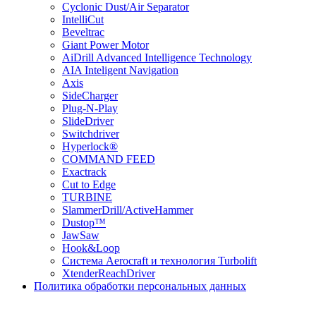
Cyclonic Dust/Air Separator
IntelliCut
Beveltrac
Giant Power Motor
AiDrill Advanced Intelligence Technology
AIA Inteligent Navigation
Axis
SideCharger
Plug-N-Play
SlideDriver
Switchdriver
Hyperlock®
COMMAND FEED
Exactrack
Cut to Edge
TURBINE
SlammerDrill/ActiveHammer
Dustop™
JawSaw
Hook&Loop
Cистема Aerocraft и технология Turbolift
XtenderReachDriver
Политика обработки персональных данных