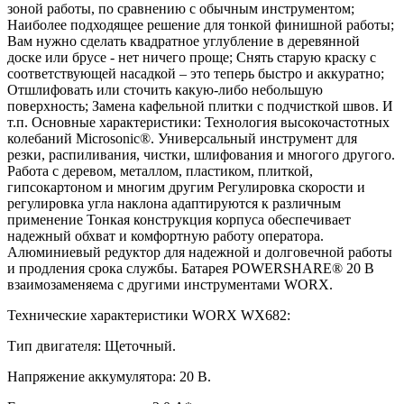
зоной работы, по сравнению с обычным инструментом;
Наиболее подходящее решение для тонкой финишной работы;
Вам нужно сделать квадратное углубление в деревянной
доске или брусе - нет ничего проще; Снять старую краску с
соответствующей насадкой – это теперь быстро и аккуратно;
Отшлифовать или сточить какую-либо небольшую
поверхность; Замена кафельной плитки с подчисткой швов. И
т.п. Основные характеристики: Технология высокочастотных
колебаний Microsonic®. Универсальный инструмент для
резки, распиливания, чистки, шлифования и многого другого.
Работа с деревом, металлом, пластиком, плиткой,
гипсокартоном и многим другим Регулировка скорости и
регулировка угла наклона адаптируются к различным
применение Тонкая конструкция корпуса обеспечивает
надежный обхват и комфортную работу оператора.
Алюминиевый редуктор для надежной и долговечной работы
и продления срока службы. Батарея POWERSHARE® 20 В
взаимозаменяема с другими инструментами WORX.
Технические характеристики WORX WX682:
Тип двигателя: Щеточный.
Напряжение аккумулятора: 20 В.