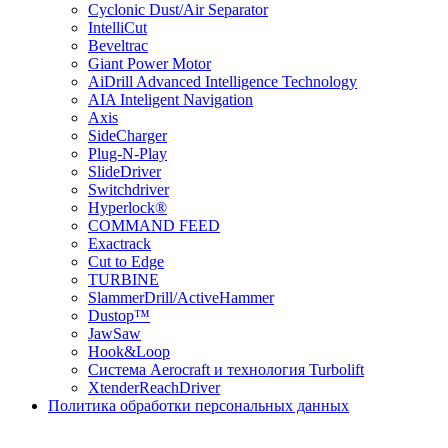
Cyclonic Dust/Air Separator
IntelliCut
Beveltrac
Giant Power Motor
AiDrill Advanced Intelligence Technology
AIA Inteligent Navigation
Axis
SideCharger
Plug-N-Play
SlideDriver
Switchdriver
Hyperlock®
COMMAND FEED
Exactrack
Cut to Edge
TURBINE
SlammerDrill/ActiveHammer
Dustop™
JawSaw
Hook&Loop
Cистема Aerocraft и технология Turbolift
XtenderReachDriver
Политика обработки персональных данных