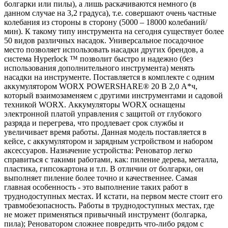
болгарки или пилы), а лишь раскачиваются немного (в
данном случае на 3,2 градуса), т.е. совершают очень частные
колебания из стороны в сторону (5000 – 18000 колебаний/
мин). К такому типу инструмента на сегодня существует более
50 видов различных насадок. Универсальное посадочное
место позволяет использовать насадки других брендов, а
система Hyperlock ™ позволит быстро и надежно (без
использования дополнительного инструмента) менять
насадки на инструменте. Поставляется в комплекте с одним
аккумулятором WORX POWERSHARE® 20 В 2,0 А*ч,
который взаимозаменяем с другими инструментами и садовой
техникой WORX. Аккумуляторы WORX оснащены
электронной платой управления с защитой от глубокого
разряда и перегрева, что продлевает срок службы и
увеличивает время работы. Данная модель поставляется в
кейсе, с аккумулятором и зарядным устройством и набором
аксессуаров. Назначение устройства: Реноватор легко
справиться с такими работами, как: пиление дерева, металла,
пластика, гипсокартона и т.п. В отличии от болгарки, он
выполняет пиление более точно и качественнее. Самая
главная особенность - это выполнение таких работ в
труднодоступных местах. И кстати, на первом месте стоит его
травмобезопасность. Работы в труднодоступных местах, где
не может применяться привычный инструмент (болгарка,
пила); Реноватором сложнее повредить что-либо рядом с