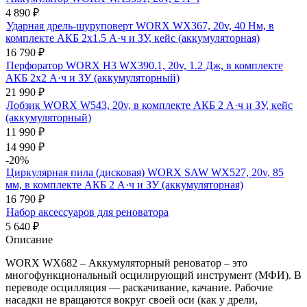
4 890
₽
Ударная дрель-шуруповерт WORX WX367, 20v, 40 Нм, в
комплекте АКБ 2х1.5 А·ч и ЗУ, кейс (аккумуляторная)
16 790
₽
Перфоратор WORX H3 WX390.1, 20v, 1.2 Дж, в комплекте
АКБ 2х2 А·ч и ЗУ (аккумуляторный)
21 990
₽
Лобзик WORX W543, 20v, в комплекте АКБ 2 А·ч и ЗУ, кейс
(аккумуляторный)
11 990
₽
14 990
₽
-20%
Циркулярная пила (дисковая) WORX SAW WX527, 20v, 85
мм, в комплекте АКБ 2 А·ч и ЗУ (аккумуляторная)
16 790
₽
Набор аксессуаров для реноватора
5 640
₽
Описание
WORX WX682 – Аккумуляторный реноватор – это
многофункциональный осцилирующий инструмент (МФИ). В
переводе осцилляция — раскачивание, качание. Рабочие
насадки не вращаются вокруг своей оси (как у дрели,